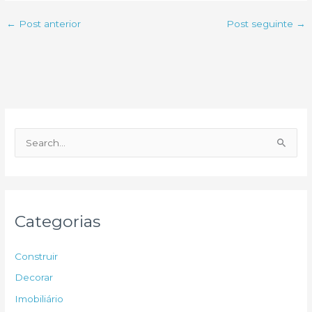
←
Post anterior
Post seguinte
→
P
e
s
q
u
Categorias
i
s
Construir
a
Decorar
r
Imobiliário
p