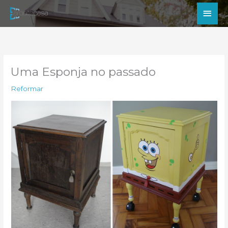
Ir
Men
para
princ
o
conteúdo
Uma Esponja no passado
Reformar