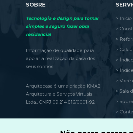
SOBRE
SERV
Tecnologia e design para tornar
> Início
simples e seguro fazer obra
> Const
residencial
> Refo
> Calcu
Informação de qualidade para
apoiar a realização da casa dos
> Índic
seus sonhos
> Índic
> Você 
Arquitecasa é uma criação KMA2
> Sala 
Arquitetura e Serviços Virtuais
> Sobre
Ltda., CNPJ 09.214.816/0001-92
> Conta
Ícones by Freepik, Imagens by
> Termo
Unsplash
> Polít