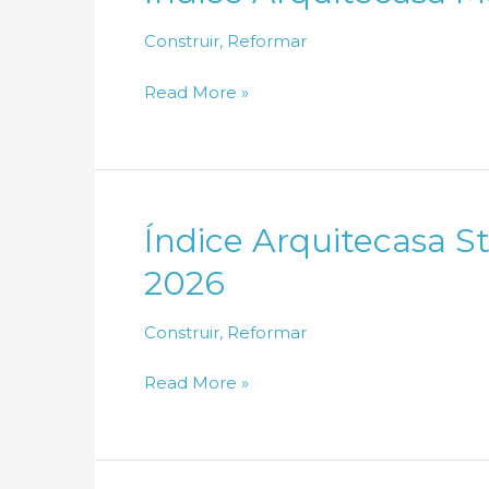
2026
Construir
,
Reformar
Índice
Read More »
Arquitecasa
Março
de
2026
Índice Arquitecasa S
2026
Construir
,
Reformar
Índice
Read More »
Arquitecasa
Steel
Frame