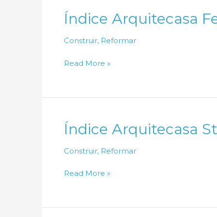
Fevereiro
Índice Arquitecasa F
de
2026
Construir
,
Reformar
Índice
Read More »
Arquitecasa
Fevereiro
de
2026
Índice Arquitecasa S
Construir
,
Reformar
Índice
Read More »
Arquitecasa
Steel
Frame