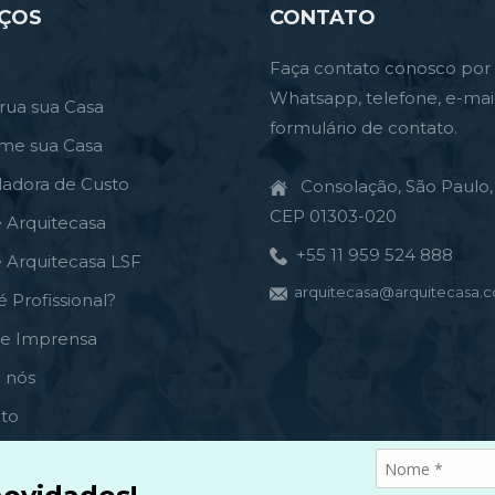
IÇOS
CONTATO
Faça contato conosco por
Whatsapp, telefone, e-mai
rua sua Casa
formulário de contato.
rme sua Casa
ladora de Custo
Consolação, São Paulo, 
CEP 01303-020
e Arquitecasa
+55 11 959 524 888
e Arquitecasa LSF
arquitecasa@arquitecasa.c
é Profissional?
de Imprensa
 nós
to
s e condições
ica de privacidade