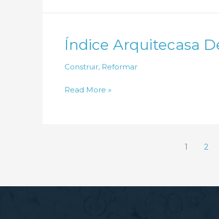
Steel
Frame
Dezembro
Índice Arquitecasa 
de
2025
Construir
,
Reformar
Índice
Read More »
Arquitecasa
Dezembro
de
2025
1
2