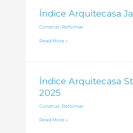
Janeiro
Índice Arquitecasa J
de
2026
Construir
,
Reformar
Índice
Read More »
Arquitecasa
Janeiro
de
2026
Índice Arquitecasa 
2025
Construir
,
Reformar
Índice
Read More »
Arquitecasa