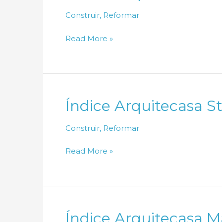
2026
Construir
,
Reformar
Índice
Read More »
Arquitecasa
Abril
de
2026
Índice Arquitecasa S
Construir
,
Reformar
Índice
Read More »
Arquitecasa
Steel
Frame
Março
Índice Arquitecasa 
de