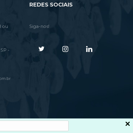
REDES SOCIAIS
l ou
Siga-nos!
SP -
om.br