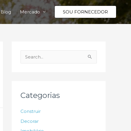
Blog
Mercado
SOU FORNECEDOR
P
e
s
q
u
Categorias
i
s
Construir
a
Decorar
r
Imobiliário