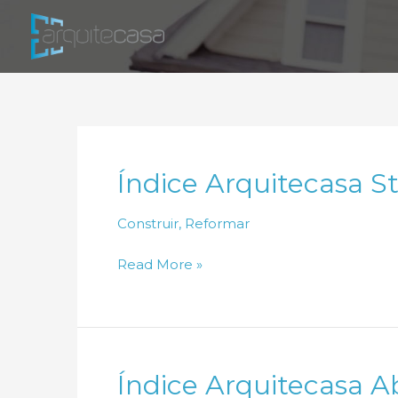
Ir
para
o
conteúdo
Índice Arquitecasa S
Construir
,
Reformar
Índice
Read More »
Arquitecasa
Steel
Frame
Abril
Índice Arquitecasa A
de