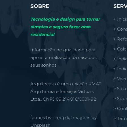
SOBRE
SERV
Tecnologia e design para tornar
> Iníci
simples e seguro fazer obra
> Cons
residencial
> Ref
> Calc
Informação de qualidade para
apoiar a realização da casa dos
> Índi
seus sonhos
> Índi
> Você
Arquitecasa é uma criação KMA2
> Sal
Arquitetura e Serviços Virtuais
> Sob
Ltda., CNPJ 09.214.816/0001-92
> Con
Ícones by Freepik, Imagens by
> Ter
Unsplash