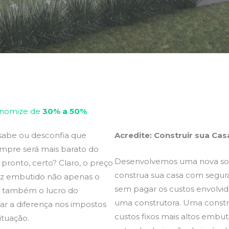
onomize de
30% a 50%
sabe ou desconfia que
Acredite: Construir sua Cas
empre será mais barato do
Desenvolvemos uma nova sol
ronto, certo? Claro, o preço
construa sua casa com segura
az embutido não apenas o
sem pagar os custos envolvi
s também o lucro do
uma construtora. Uma constr
ar a diferença nos impostos
custos fixos mais altos embu
ituação.