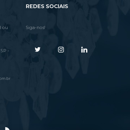
REDES SOCIAIS
l ou
Siga-nos!
SP -
om.br