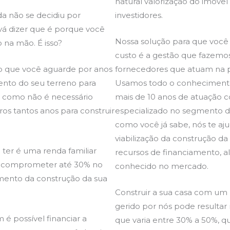
natural valorização do imóvel
da não se decidiu por
investidores.
 vá dizer que é porque você
Nossa solução para que você
 na mão. É isso?
custo é a gestão que fazemos
so que você aguarde por anos
fornecedores que atuam na p
mento do seu terreno para
Usamos todo o conhecimento
im como não é necessário
mais de 10 anos de atuação
os tantos anos para construir
especializado no segmento de 
como você já sabe, nós te 
viabilização da construção d
 ter é uma renda familiar
recursos de financiamento, 
a comprometer até 30% no
conhecido no mercado.
ento da construção da sua
Construir a sua casa com um 
gerido por nós pode resulta
é possível financiar a
que varia entre 30% a 50%,