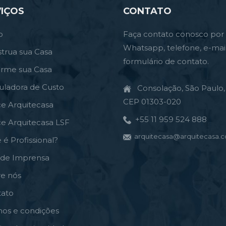
IÇOS
CONTATO
o
Faça contato conosco por
Whatsapp, telefone, e-mai
trua sua Casa
formulário de contato.
orme sua Casa
uladora de Custo
Consolação, São Paulo, 
CEP 01303-020
ce Arquitecasa
+55 11 959 524 888
ce Arquitecasa LSF
arquitecasa@arquitecasa.c
 é Profissional?
a de Imprensa
re nós
tato
mos e condições