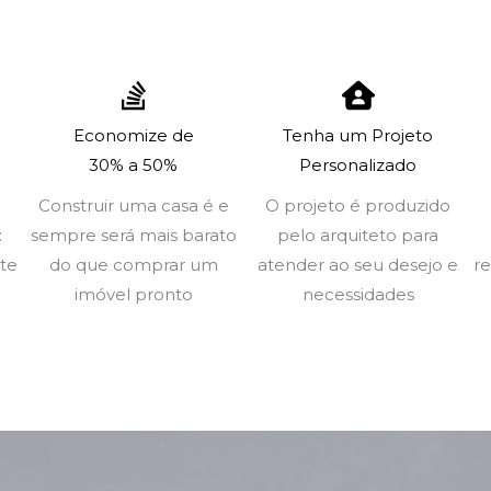
Economize de
Tenha um Projeto
30% a 50%
Personalizado
Construir uma casa é e
O projeto é produzido
:
sempre será mais barato
pelo arquiteto para
ote
do que comprar um
atender ao seu desejo e
re
imóvel pronto
necessidades