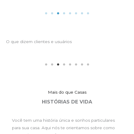
O que dizem clientes e usuários
“Fiquei surpresa com os detalhes dos custos de
construção de casa, dos quais eu não
teria a mínima ideia.
Estas informações vão me ajudar muito em
decisões importantes.
Parabens pelo trabalho!”
Mais do que Casas
HISTÓRIAS DE VIDA
Solange Brito
Company Name
Você tem uma história única e sonhos particulares
para sua casa. Aqui nós te orientamos sobre como