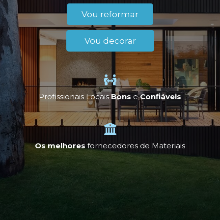
Vou reformar
Vou decorar
Profissionais Locais
Bons
e
Confiáveis
Os melhores
fornecedores de Materiais