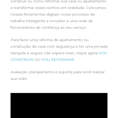
construir ou como reformar sua casa ou apartamento
e transformar esses sonhos em realidade. Colocamos
nossas ferramentas digitais, nosso processo de
trabalho inteligente e inovador e uma rede de
fornecedores de confiança ao seu serviço.
Para fazer uma reforma de apartamento ou
construção de casa com segurança e ter uma jornada
tranquila e segura, não espere mais, clique agora
VOU
CONSTRUIR
OU
VOU REFORMAR
.
Avaliação, planejamento e suporte para você realizar
sua visão.