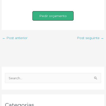
Pedir orçamento
←
Post anterior
Post seguinte
→
P
e
s
q
u
Categorias