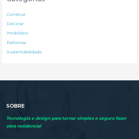
i
s
Construir
a
Decorar
r
Imobiliário
p
Reformar
o
Sustentabilidade
r
:
SOBRE
Tecnologia e design para tornar simples e seguro fazer
obra residencial