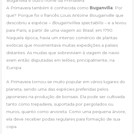
Buganvília é outro nome da Primavera
A Primavera também é conhecida como
Buganvília
. Por
que? Porque foi o francês Louis Antoine Bougainville que
descobriu a espécie –
Bougainvillea spectabilis –
e a levou
para Paris, a partir de uma viagem ao Brasil, em 1790.
Naquela época, havia um intenso comércio de plantas
exóticas que movimentava muitas expedições a países
distantes. As mudas que sobreviviam à viagem de navio
eram então disputadas em leilões, principalmente, na
Europa.
A Primavera tornou-se muito popular em vários lugares do
planeta, sendo uma das espécies preferidas pelos
japoneses na produção de bonsais. Ela pode ser cultivada
tanto como trepadeira, suportada por pergolados ou
muros, quanto como arvoreta. Como uma pequena árvore,
ela deve receber podas regulares para formação de sua
copa.