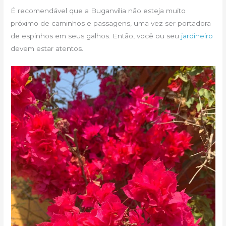
É recomendável que a Buganvília não esteja muito
próximo de caminhos e passagens, uma vez ser portadora
de espinhos em seus galhos. Então, você ou seu
jardineiro
devem estar atentos.