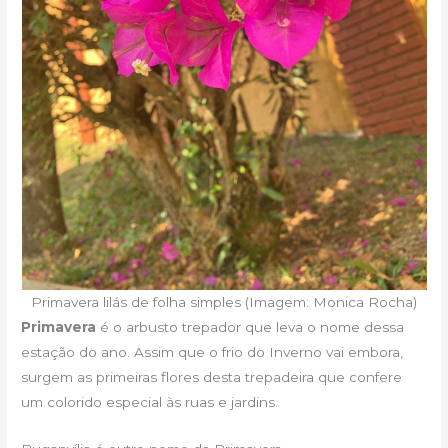
Primavera lilás de folha simples (Imagem: Monica Rocha)
Primavera
é o arbusto trepador que leva o nome dessa
estação do ano. Assim que o frio do Inverno vai embora,
surgem as primeiras flores desta trepadeira que confere
um colorido especial às ruas e jardins.