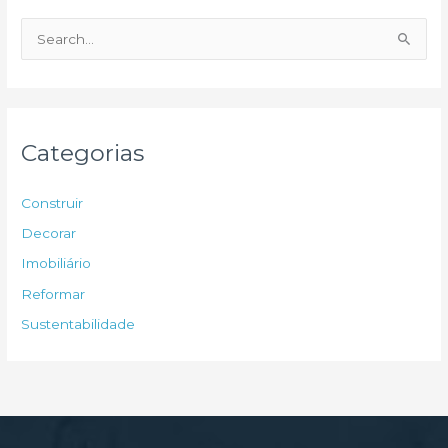
P
e
s
q
u
Categorias
i
s
Construir
a
Decorar
r
Imobiliário
p
Reformar
o
Sustentabilidade
r
: