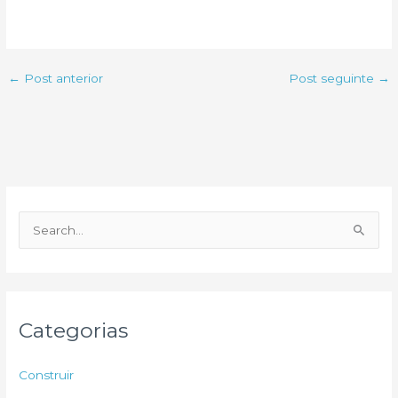
←
Post anterior
Post seguinte
→
P
e
s
q
u
Categorias
i
s
Construir
a