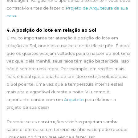
Sondagem vai garantir o tipo de solo existente – você deve
contratá-lo antes de fazer o
Projeto de Arquitetura da sua
casa
.
4. A posição do lote em relação ao Sol
É muito importante ter atenção à posição do lote em
relação ao Sol, onde este nasce e onde ele se põe. É ideal
que os quartos estejam voltados para o nascer do Sol, uma
vez que, pela manhã, seus raios têm ação bactericida. Isso
não é sempre uma regra. Por exemplo, em regiões mais
frias, é ideal que o quarto de um idoso esteja voltado para
o Sol poente, uma vez que a temperatura interna estará
mais alta e agradável durante a noite. Viu como é
importante contar com um
Arquiteto
para elaborar o
projeto da sua casa?
Perceba se as construções vizinhas projetam sombra
sobre o lote ou se um terreno vizinho vazio pode receber
uma casa no futuro que venha a fazer isso.