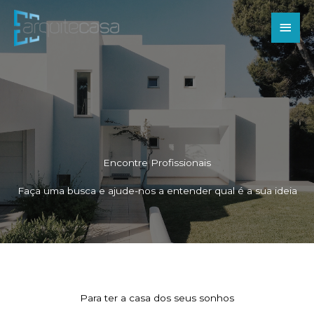
Ir
Men
para
o
princ
conteúdo
Encontre Profissionais
Faça uma busca e ajude-nos a entender qual é a sua ideia
Para ter a casa dos seus sonhos