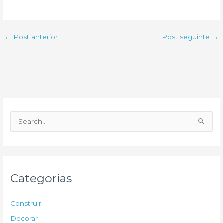
←
Post anterior
Post seguinte
→
P
e
s
q
u
Categorias
i
s
Construir
a
Decorar