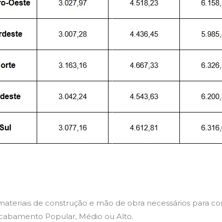
e materiais de construção e mão de obra necessários para c
abamento Popular, Médio ou Alto.