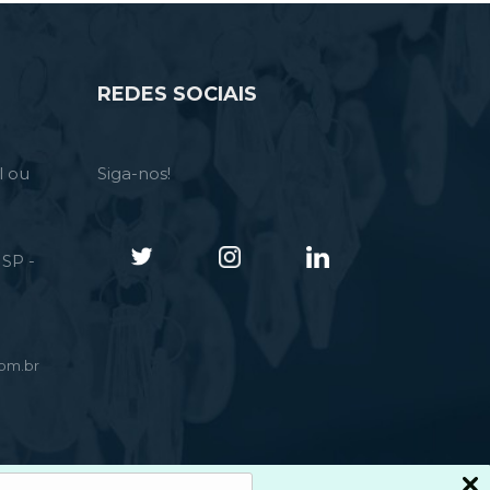
REDES SOCIAIS
l ou
Siga-nos!
SP -
om.br