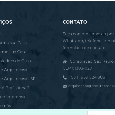
IÇOS
CONTATO
o
Faça contato conosco por
Whatsapp, telefone, e-mai
trua sua Casa
formulário de contato.
orme sua Casa
uladora de Custo
Consolação, São Paulo, 
CEP 01303-020
ce Arquitecasa
+55 11 959 524 888
ce Arquitecasa LSF
arquitecasa@arquitecasa.c
 é Profissional?
a de Imprensa
re nós
tato