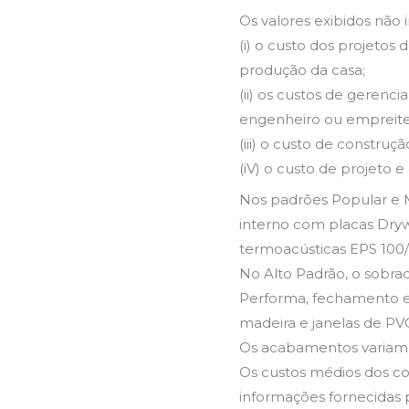
Os valores exibidos não 
(i) o custo dos projetos
produção da casa;
(ii) os custos de geren
engenheiro ou empreitei
(iii) o custo de construç
(iV) o custo de projeto 
Nos padrões Popular e 
interno com placas Dryw
termoacústicas EPS 100/
No Alto Padrão, o sobra
Performa, fechamento e
madeira e janelas de PV
Os acabamentos variam
Os custos médios dos c
informações fornecidas