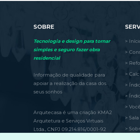
SOBRE
SERV
Tecnologia e design para tornar
> Iníci
simples e seguro fazer obra
> Cons
residencial
> Ref
> Calc
Informação de qualidade para
apoiar a realização da casa dos
> Índi
seus sonhos
> Índi
> Você
Arquitecasa é uma criação KMA2
> Sal
Arquitetura e Serviços Virtuais
> Sob
Ltda., CNPJ 09.214.816/0001-92
> Con