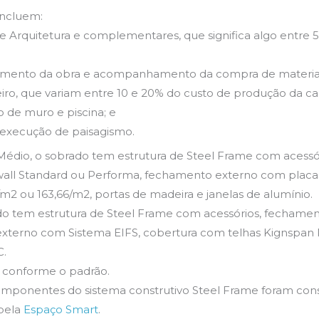
incluem:
 de Arquitetura e complementares, que significa algo entre 
ciamento da obra e acompanhamento da compra de materiais,
ro, que variam entre 10 e 20% do custo de produção da ca
ão de muro e piscina; e
e execução de paisagismo.
Médio, o sobrado tem estrutura de Steel Frame com acessó
all Standard ou Performa, fechamento externo com placas 
m2 ou 163,66/m2, portas de madeira e janelas de alumínio.
do tem estrutura de Steel Frame com acessórios, fechame
xterno com Sistema EIFS, cobertura com telhas Kignspan
C.
 conforme o padrão.
omponentes do sistema construtivo Steel Frame foram con
 pela
Espaço Smart
.