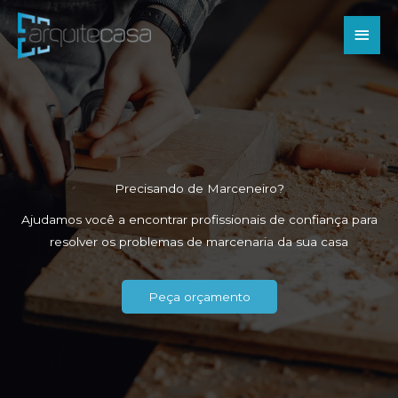
Ir
Men
para
o
princ
conteúdo
Precisando de Marceneiro?
Ajudamos você a encontrar profissionais de confiança para
resolver os problemas de marcenaria da sua casa
Peça orçamento