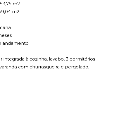
53,75 m2
59,04 m2
emana
meses
 andamento
tar integrada à cozinha, lavabo, 3 dormitórios
o, varanda com churrasqueira e pergolado,