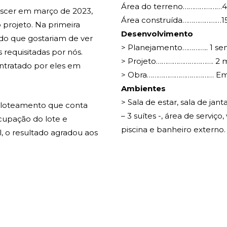
Área do terreno…………………4
ascer em março de 2023,
Área construída…………………1
 projeto. Na primeira
Desenvolvimento
do que gostariam de ver
> Planejamento………….. 1 s
requisitadas por nós.
> Projeto…………………………. 2 
ntratado por eles em
> Obra……………………………… Em
Ambientes
> Sala de estar, sala de jan
 loteamento que conta
– 3 suítes -, área de serviç
cupação do lote e
piscina e banheiro externo.
, o resultado agradou aos