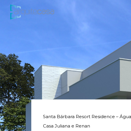
Ir
para
o
conteúdo
Santa Bárbara Resort Residence – Água
Casa Juliana e Renan