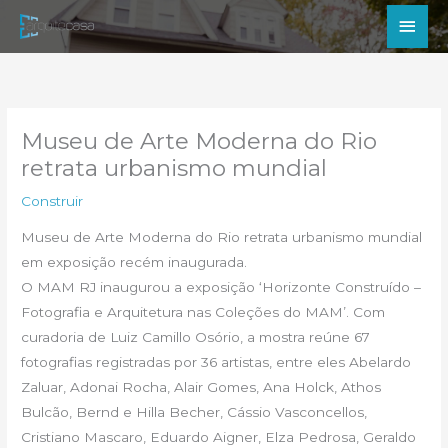
Ir
Men
para
princ
o
conteúdo
Museu de Arte Moderna do Rio
retrata urbanismo mundial
Construir
Museu de Arte Moderna do Rio retrata urbanismo mundial
em exposição recém inaugurada.
O MAM RJ inaugurou a exposição ‘Horizonte Construído –
Fotografia e Arquitetura nas Coleções do MAM’. Com
curadoria de Luiz Camillo Osório, a mostra reúne 67
fotografias registradas por 36 artistas, entre eles Abelardo
Zaluar, Adonai Rocha, Alair Gomes, Ana Holck, Athos
Bulcão, Bernd e Hilla Becher, Cássio Vasconcellos,
Cristiano Mascaro, Eduardo Aigner, Elza Pedrosa, Geraldo