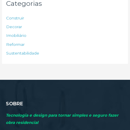
Categorias
i
s
Construir
a
Decorar
r
Imobiliário
p
Reformar
o
Sustentabilidade
r
:
SOBRE
Tecnologia e design para tornar simples e seguro fazer
obra residencial