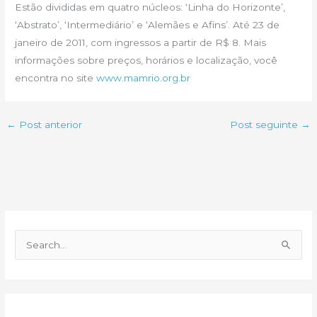
Estão divididas em quatro núcleos: ‘Linha do Horizonte’,
‘Abstrato’, ‘Intermediário’ e ‘Alemães e Afins’. Até 23 de
janeiro de 2011, com ingressos a partir de R$ 8. Mais
informações sobre preços, horários e localização, você
encontra no site
www.mamrio.org.br
←
Post anterior
Post seguinte
→
P
e
s
q
u