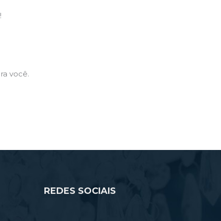
!
ra você.
@
REDES SOCIAIS