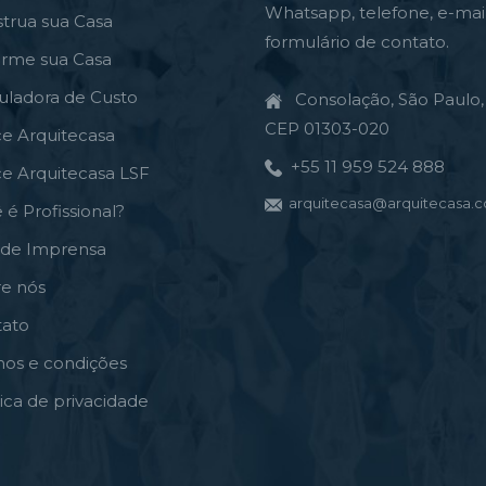
Whatsapp, telefone, e-mai
trua sua Casa
formulário de contato.
orme sua Casa
uladora de Custo
Consolação, São Paulo, 
CEP 01303-020
ce Arquitecasa
+55 11 959 524 888
ce Arquitecasa LSF
arquitecasa@arquitecasa.c
 é Profissional?
a de Imprensa
re nós
tato
mos e condições
tica de privacidade