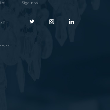
l ou
Siga-nos!
SP -
om.br