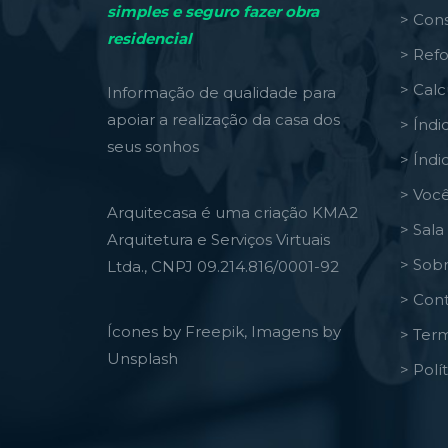
simples e seguro fazer obra
> Cons
residencial
> Ref
> Calc
Informação de qualidade para
apoiar a realização da casa dos
> Índi
seus sonhos
> Índi
> Você
Arquitecasa é uma criação KMA2
> Sal
Arquitetura e Serviços Virtuais
> Sob
Ltda., CNPJ 09.214.816/0001-92
> Con
Ícones by Freepik, Imagens by
> Ter
Unsplash
> Polí