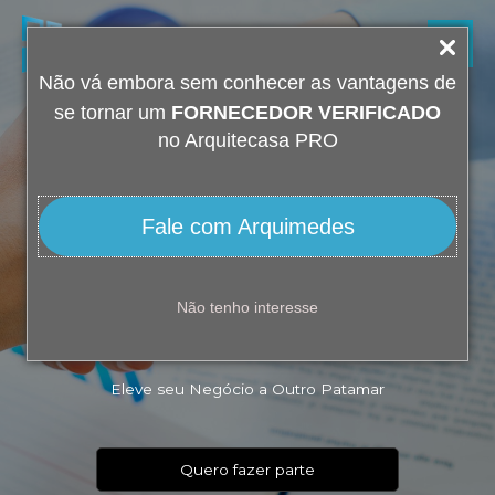
Ir
Men
para
o
princ
Não vá embora sem conhecer as vantagens de
conteúdo
se tornar um
FORNECEDOR VERIFICADO
no Arquitecasa PRO
Fale com Arquimedes
Não tenho interesse
Fornecedor Verificado
Eleve seu Negócio a Outro Patamar
Quero fazer parte