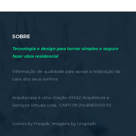
SOBRE
Tecnologia e design para tornar simples e seguro
fazer obra residencial
Informação de qualidade para apoiar a realização da
casa dos seus sonhos
Arquitecasa é uma criação KMA2 Arquitetura e
Serviços Virtuais Ltda., CNPJ 09.214.816/0001-92
Ícones by Freepik, Imagens by Unsplash