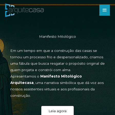
Ir
Men
para
o
princ
conteúdo
Manifesto Mitológico
Em um tempo em que a construção das casas se
tornou um processo frio e despersonalizado, criamos
uma fábula que busca resgatar o propósito original de
quem projeta e constrói com alma.
Apresentamos o
Manifesto Mitológico
Arquitecasa
, uma narrativa simbólica que dá voz aos
nossos assistentes virtuais e aos profissionais da
construção.
Leia agora