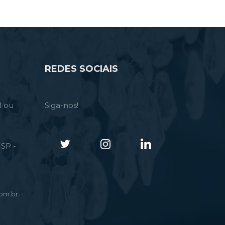
REDES SOCIAIS
l ou
Siga-nos!
SP -
om.br