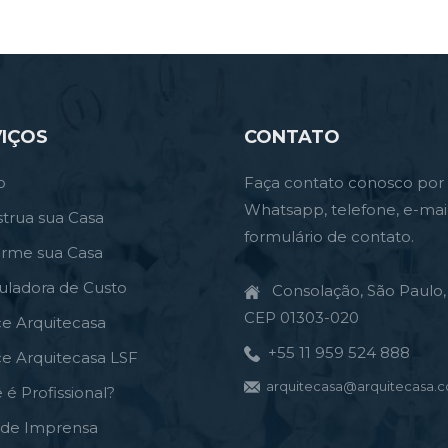
IÇOS
CONTATO
o
Faça contato conosco por
Whatsapp, telefone, e-mai
trua sua Casa
formulário de contato.
orme sua Casa
uladora de Custo
Consolação, São Paulo, 
CEP 01303-020
ce Arquitecasa
+55 11 959 524 888
ce Arquitecasa LSF
arquitecasa@arquitecasa.c
 é Profissional?
a de Imprensa