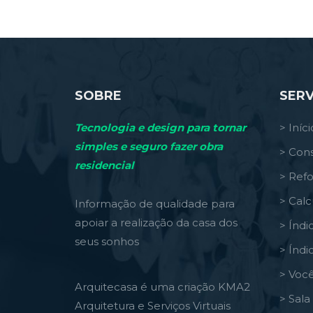
SOBRE
SERV
Tecnologia e design para tornar
> Iníci
simples e seguro fazer obra
> Cons
residencial
> Ref
> Calc
Informação de qualidade para
apoiar a realização da casa dos
> Índi
seus sonhos
> Índi
> Você
Arquitecasa é uma criação KMA2
> Sal
Arquitetura e Serviços Virtuais