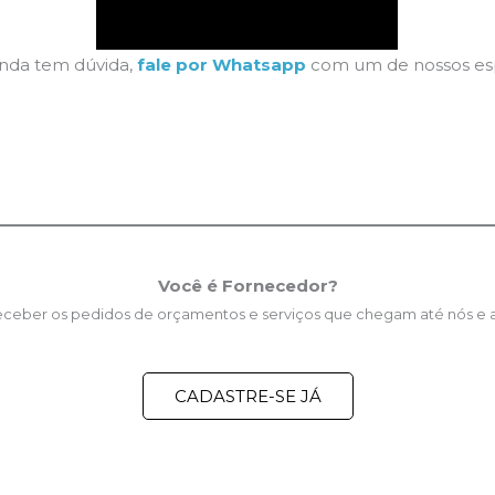
inda tem dúvida,
fale por Whatsapp
com um de nossos espe
Você é Fornecedor?
receber os pedidos de orçamentos e serviços que chegam até nós e
CADASTRE-SE JÁ