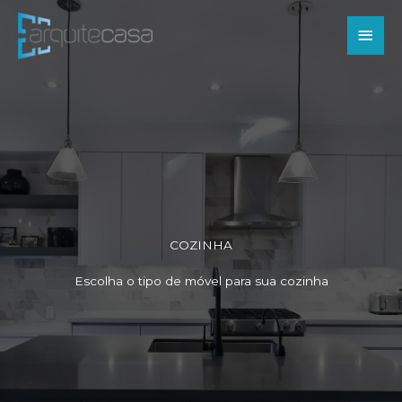
Ir
Men
para
o
princ
conteúdo
COZINHA
Escolha o tipo de móvel para sua cozinha