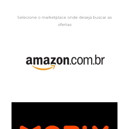
Selecione o marketplace onde deseja buscar as
ofertas