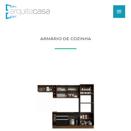
Ir
Men
para
o
princ
conteúdo
ARMÁRIO DE COZINHA