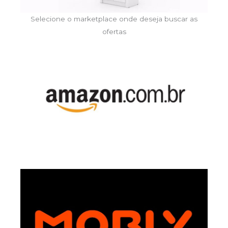
Selecione o marketplace onde deseja buscar as
ofertas