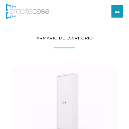
Ir
Men
para
o
princ
conteúdo
ARMÁRIO DE ESCRITÓRIO