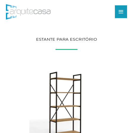
Ir
Men
para
o
princ
conteúdo
ESTANTE PARA ESCRITÓRIO