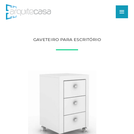
Ir
Men
para
o
princ
conteúdo
GAVETEIRO PARA ESCRITÓRIO