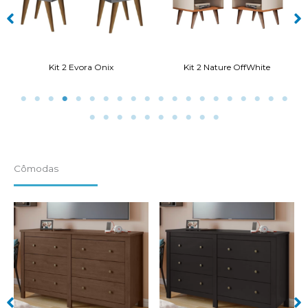
Kit 2 Nature OffWhite
Kit 2 Cinamomo Cinza
Cômodas