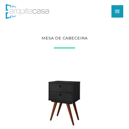
Ir
Men
para
o
princ
conteúdo
MESA DE CABECEIRA