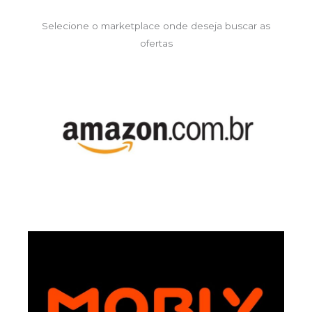
Selecione o marketplace onde deseja buscar as
ofertas