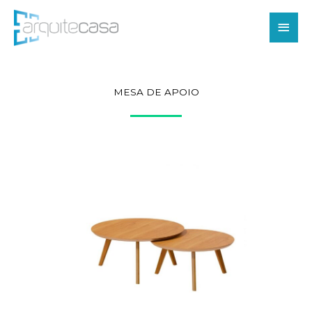
Ir
Men
para
o
princ
conteúdo
MESA DE APOIO