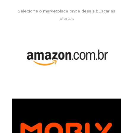
Selecione o marketplace onde deseja buscar as
ofertas