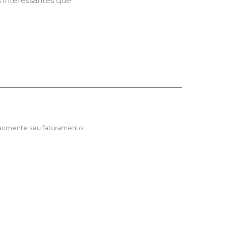
 interessantes que
 aumente seu faturamento