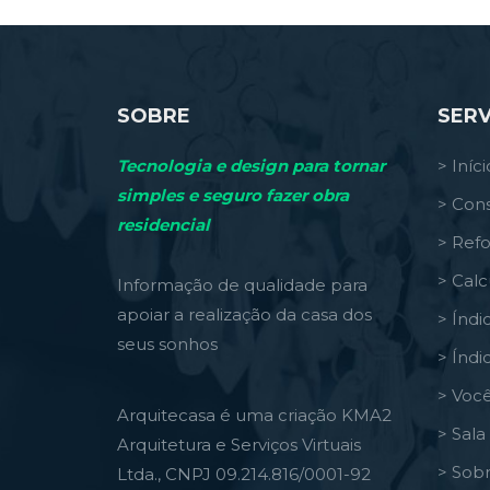
SOBRE
SERV
Tecnologia e design para tornar
> Iníci
simples e seguro fazer obra
> Cons
residencial
> Ref
> Calc
Informação de qualidade para
apoiar a realização da casa dos
> Índi
seus sonhos
> Índi
> Você
Arquitecasa é uma criação KMA2
> Sal
Arquitetura e Serviços Virtuais
> Sob
Ltda., CNPJ 09.214.816/0001-92