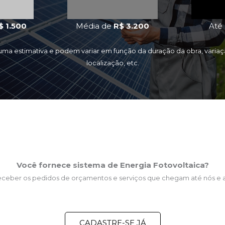
$ 1.500
Média de
R$ 3.200
Até
 uma estimativa e podem variar em função da duração da obra, varia
localização, etc.
Você fornece sistema de Energia Fotovoltaica?
receber os pedidos de orçamentos e serviços que chegam até nós e
CADASTRE-SE JÁ