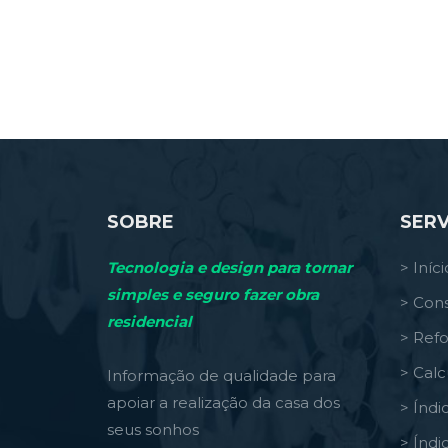
SOBRE
SERV
Tecnologia e design para tornar
> Iníci
simples e seguro fazer obra
> Cons
residencial
> Ref
> Calc
Informação de qualidade para
apoiar a realização da casa dos
> Índi
seus sonhos
> Índi