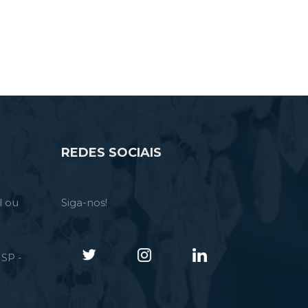
REDES SOCIAIS
l ou
Siga-nos!
SP -