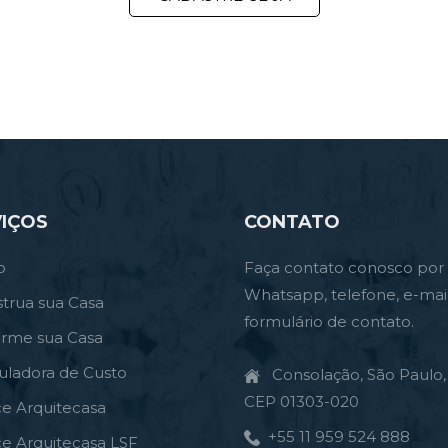
IÇOS
CONTATO
o
Faça contato conosco por
Whatsapp, telefone, e-mai
trua sua Casa
formulário de contato.
orme sua Casa
uladora de Custo
Consolação, São Paulo, 
CEP 01303-020
ce Arquitecasa
+55 11 959 524 888
ce Arquitecasa LSF