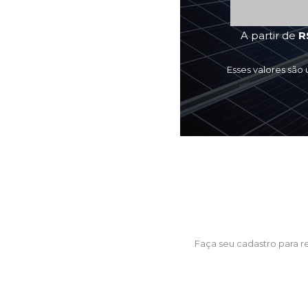
A partir de
R
Esses valores são
Faça seu cadastro para 