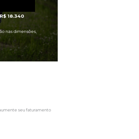
R$ 18.340
ção nas dimensões,
 aumente seu faturamento