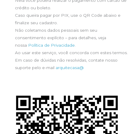
Nela você poderá realizar o pagamento com cartão de
crédito ou boleto.
Caso queira pagar por PIX, use o QR Code abaixo e
finalize seu cadastro.
Não coletamos dados pessoais sem seu
consentimento explícito – para detalhes, veja
nossa
Política de Privacidade
.
Ao usar este serviço, você concorda com estes termos.
Em caso de dúvidas não resolvidas, contate nosso
suporte pelo e-mail
arquitecasa@