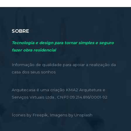
SOBRE
Tecnologia e design para tornar simples e seguro
fazer obra residencial
Informação de qualidade para apoiar a realização da
casa dos seus sonhos
Arquitecasa é uma criação KMA2 Arquitetura e
Serviços Virtuais Ltda., CNPJ 09.214.816/0001-92
Ícones by Freepik, Imagens by Unsplash