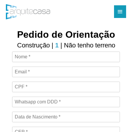
Ir
Men
para
o
princ
conteúdo
Pedido de Orientação
Construção |
1
| Não tenho terreno