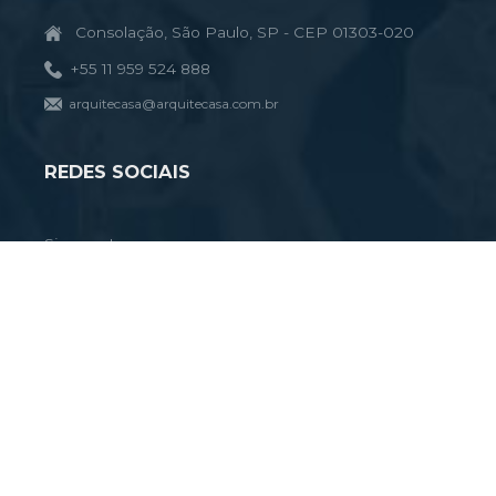
Consolação, São Paulo, SP - CEP 01303-020
+55 11 959 524 888
arquitecasa@arquitecasa.com.br
REDES SOCIAIS
Siga-nos!