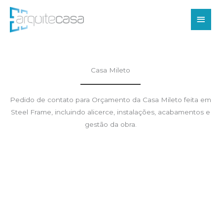
Ir
Men
para
o
princ
conteúdo
Casa Mileto
Pedido de contato para Orçamento da Casa Mileto feita em
Steel Frame, incluindo alicerce, instalações, acabamentos e
gestão da obra.