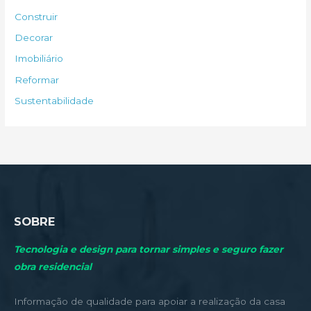
s
Construir
a
Decorar
r
Imobiliário
p
Reformar
o
Sustentabilidade
r
:
SOBRE
Tecnologia e design para tornar simples e seguro fazer
obra residencial
Informação de qualidade para apoiar a realização da casa