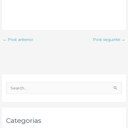
←
Post anterior
Post seguinte
→
P
e
s
q
u
Categorias
i