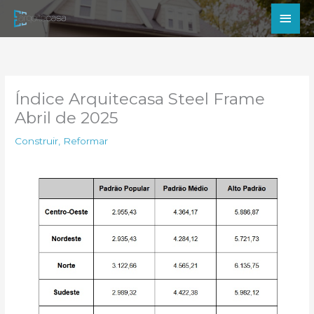
Ir
Men
para
princ
o
conteúdo
Índice Arquitecasa Steel Frame
Abril de 2025
Construir
,
Reformar