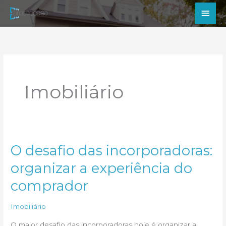
Ir
Men
para
princ
o
conteúdo
Imobiliário
O desafio das incorporadoras:
organizar a experiência do
comprador
Imobiliário
O maior desafio das incorporadoras hoje é organizar a