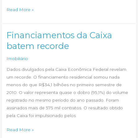
3
Read More »
vantagens
em
investir
Financiamentos da Caixa
em
batem recorde
ambientes
integrados
Imobiliário
Dados divulgados pela Caixa Econômica Federal revelam
um recorde. O financiamento residencial somou nada
menos do que R$34,1 bilhões no primeiro semestre de
2010. O valor representa quase o dobro (95,1%) do volume
registrado no mesmo período do ano passado. Foram
assinados mais de 575 mil contratos. O resultado obtido
pela Caixa foi impulsionado pelos
Financiamentos
Read More »
da