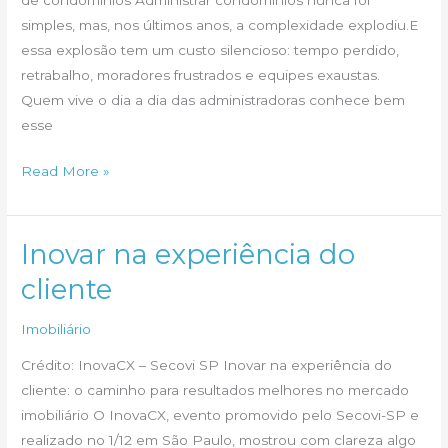
de condomínios Administrar condomínios nunca foi
simples, mas, nos últimos anos, a complexidade explodiu.E
essa explosão tem um custo silencioso: tempo perdido,
retrabalho, moradores frustrados e equipes exaustas.
Quem vive o dia a dia das administradoras conhece bem
esse
A
Read More »
dor
invisível
que
Inovar na experiência do
consome
cliente
as
administradoras
Imobiliário
de
Crédito: InovaCX – Secovi SP Inovar na experiência do
condomínios
cliente: o caminho para resultados melhores no mercado
imobiliário O InovaCX, evento promovido pelo Secovi-SP e
realizado no 1/12 em São Paulo, mostrou com clareza algo