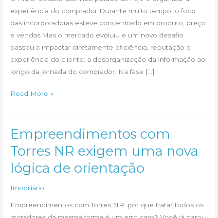
experiência do comprador Durante muito tempo, o foco
das incorporadoras esteve concentrado em produto, preço
e vendas.Mas o mercado evoluiu e um novo desafio
passou a impactar diretamente eficiência, reputação e
experiência do cliente: a desorganização da informação ao
longo da jornada do comprador. Na fase […]
O
Read More »
desafio
das
incorporadoras:
Empreendimentos com
organizar
Torres NR exigem uma nova
a
lógica de orientação
experiência
do
Imobiliário
comprador
Empreendimentos com Torres NR: por que tratar todos os
moradores da mesma forma é um erro caro? Você já parou