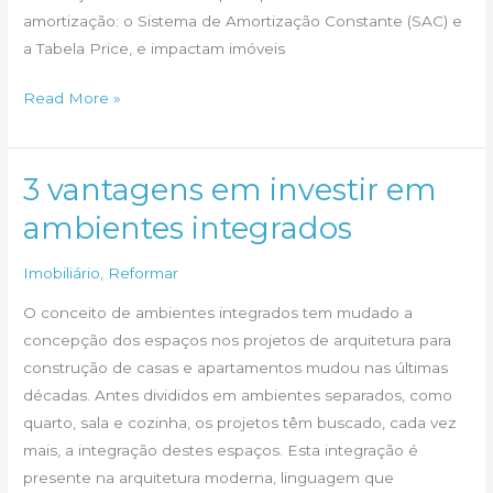
amortização: o Sistema de Amortização Constante (SAC) e
a Tabela Price, e impactam imóveis
Caixa
Read More »
Reduz
Limites
de
3 vantagens em investir em
Financiamento
ambientes integrados
Imobiliário
a
Imobiliário
,
Reformar
Partir
O conceito de ambientes integrados tem mudado a
de
concepção dos espaços nos projetos de arquitetura para
Outubro
construção de casas e apartamentos mudou nas últimas
décadas. Antes divididos em ambientes separados, como
quarto, sala e cozinha, os projetos têm buscado, cada vez
mais, a integração destes espaços. Esta integração é
presente na arquitetura moderna, linguagem que