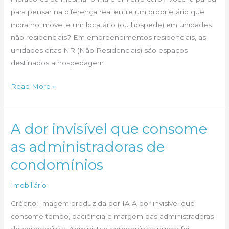
para pensar na diferença real entre um proprietário que
mora no imóvel e um locatário (ou hóspede) em unidades
não residenciais? Em empreendimentos residenciais, as
unidades ditas NR (Não Residenciais) são espaços
destinados a hospedagem
Empreendimentos
Read More »
com
Torres
NR
A dor invisível que consome
exigem
as administradoras de
uma
condomínios
nova
lógica
Imobiliário
de
orientação
Crédito: Imagem produzida por IA A dor invisível que
consome tempo, paciência e margem das administradoras