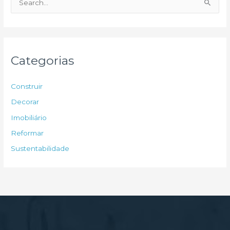
e
s
q
u
Categorias
i
s
Construir
a
Decorar
r
Imobiliário
p
Reformar
o
Sustentabilidade
r
: