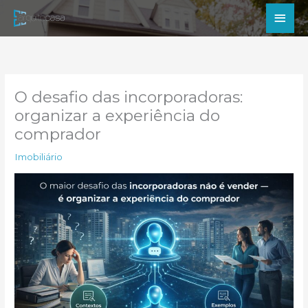
Ir
Men
para
princ
o
conteúdo
O desafio das incorporadoras:
organizar a experiência do
comprador
Imobiliário