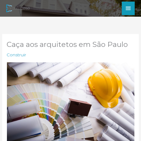
Ir
Men
para
princ
o
conteúdo
Caça aos arquitetos em São Paulo
Construir