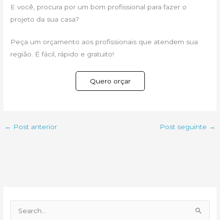
E você, procura por um bom profissional para fazer o
projeto da sua casa?
Peça um orçamento aos profissionais que atendem sua
região. É fácil, rápido e gratuito!
Quero orçar
←
Post anterior
Post seguinte
→
P
e