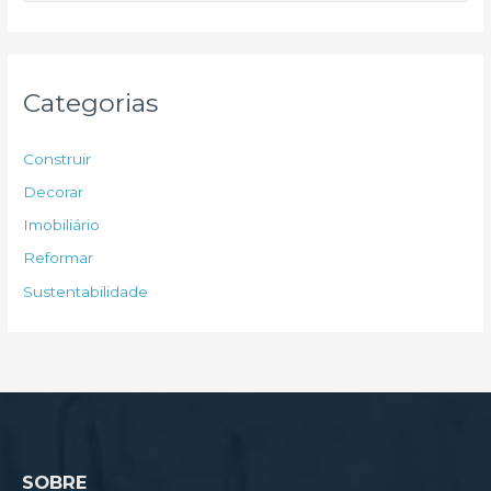
s
q
u
Categorias
i
s
Construir
a
Decorar
r
Imobiliário
p
Reformar
o
Sustentabilidade
r
:
SOBRE