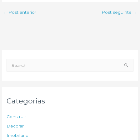
←
Post anterior
Post seguinte
→
P
e
s
q
u
Categorias
i
s
Construir
a
Decorar
r
Imobiliário
p