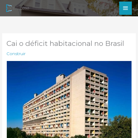
Ir
Men
para
princ
o
conteúdo
Cai o déficit habitacional no Brasil
Construir