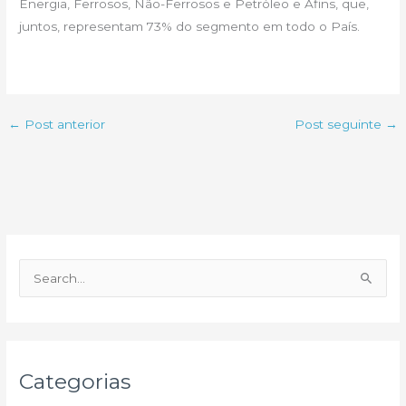
Energia, Ferrosos, Não-Ferrosos e Petróleo e Afins, que,
juntos, representam 73% do segmento em todo o País.
←
Post anterior
Post seguinte
→
P
e
s
q
u
Categorias
i