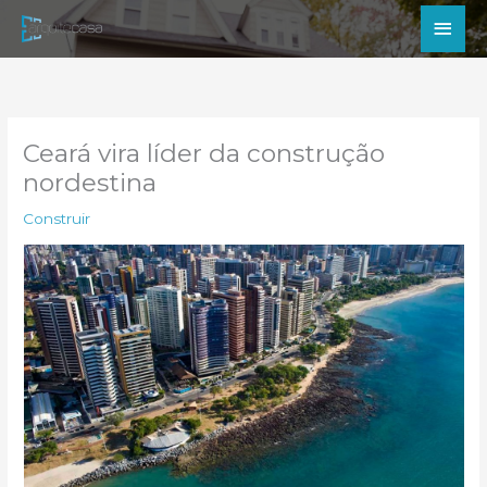
Ir
Men
para
princ
o
conteúdo
Ceará vira líder da construção
nordestina
Construir