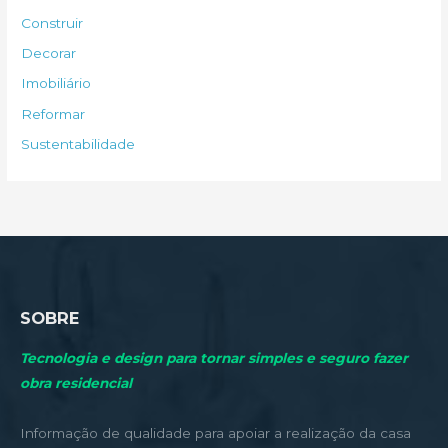
s
Construir
a
Decorar
r
Imobiliário
p
Reformar
o
Sustentabilidade
r
:
SOBRE
Tecnologia e design para tornar simples e seguro fazer
obra residencial
Informação de qualidade para apoiar a realização da casa