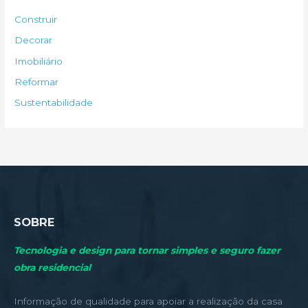
s
Construir
a
Decorar
r
Imobiliário
p
Reformar
o
Sustentabilidade
r
:
SOBRE
Tecnologia e design para tornar simples e seguro fazer
obra residencial
Informação de qualidade para apoiar a realização da casa