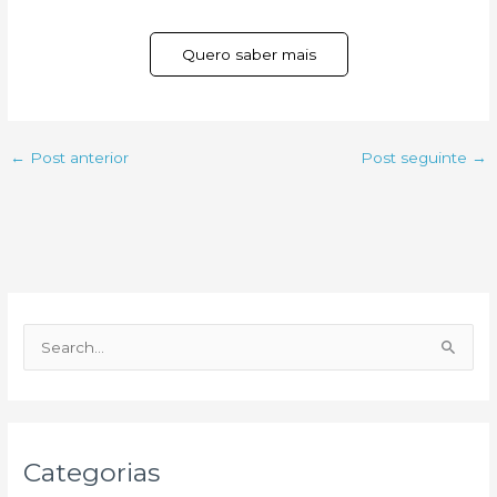
Quero saber mais
←
Post anterior
Post seguinte
→
P
e
s
q
u
Categorias
i