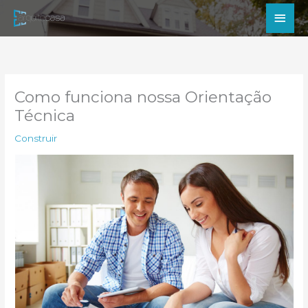
Ir
Men
para
princ
o
conteúdo
Como funciona nossa Orientação
Técnica
Construir