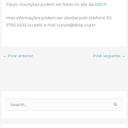
Paulo. Inscrições podem ser feitas no site da
ABCP
.
Mais informações podem ser obtidas pelo telefone (11)
3760-5433 ou pelo e-mail
cursos@abcp.org.br
←
Post anterior
Post seguinte
→
P
e
s
q