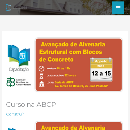
Ir
Men
para
princ
o
conteúdo
Curso na ABCP
Construir