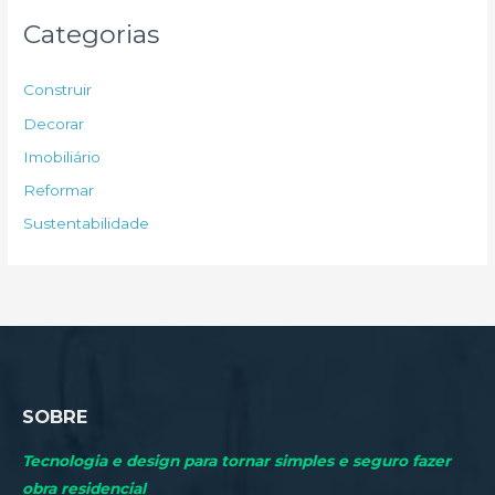
u
Categorias
i
s
Construir
a
Decorar
r
Imobiliário
p
Reformar
o
Sustentabilidade
r
:
SOBRE
Tecnologia e design para tornar simples e seguro fazer
obra residencial