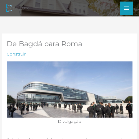
Ir
Men
para
princ
o
conteúdo
De Bagdá para Roma
Construir
Divulgação