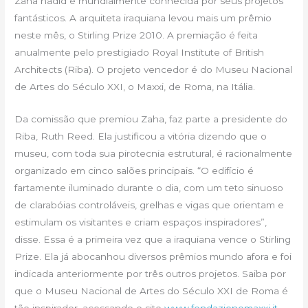
Zaha hadid é mundialmente conhecida por seus projetos
fantásticos. A arquiteta iraquiana levou mais um prêmio
neste mês, o Stirling Prize 2010. A premiação é feita
anualmente pelo prestigiado Royal Institute of British
Architects (Riba). O projeto vencedor é do Museu Nacional
de Artes do Século XXI, o Maxxi, de Roma, na Itália.
Da comissão que premiou Zaha, faz parte a presidente do
Riba, Ruth Reed. Ela justificou a vitória dizendo que o
museu, com toda sua pirotecnia estrutural, é racionalmente
organizado em cinco salões principais. “O edifício é
fartamente iluminado durante o dia, com um teto sinuoso
de clarabóias controláveis, grelhas e vigas que orientam e
estimulam os visitantes e criam espaços inspiradores”,
disse. Essa é a primeira vez que a iraquiana vence o Stirling
Prize. Ela já abocanhou diversos prêmios mundo afora e foi
indicada anteriormente por três outros projetos. Saiba por
que o Museu Nacional de Artes do Século XXI de Roma é