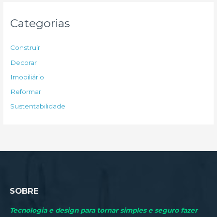
q
u
Categorias
i
s
Construir
a
Decorar
r
Imobiliário
p
Reformar
o
Sustentabilidade
r
:
SOBRE
Tecnologia e design para tornar simples e seguro fazer