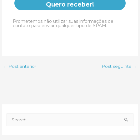
Quero receber!
Prometemos não utilizar suas informações de
contato para enviar qualquer tipo de SPAM.
←
Post anterior
Post seguinte
→
P
e
s