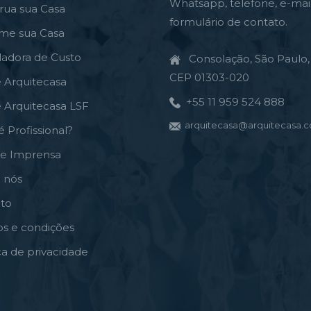
Whatsapp, telefone, e-mai
rua sua Casa
formulário de contato.
rme sua Casa
ladora de Custo
Consolação, São Paulo, 
CEP 01303-020
e Arquitecasa
+55 11 959 524 888
e Arquitecasa LSF
arquitecasa@arquitecasa.c
é Profissional?
de Imprensa
 nós
to
s e condições
ica de privacidade