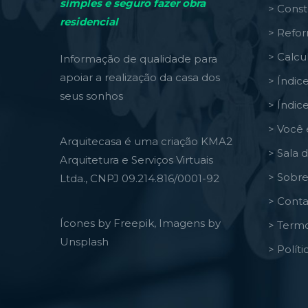
simples e seguro fazer obra
> Const
residencial
> Refo
> Calcu
Informação de qualidade para
apoiar a realização da casa dos
> Índic
seus sonhos
> Índic
> Você 
Arquitecasa é uma criação KMA2
> Sala 
Arquitetura e Serviços Virtuais
> Sobre
Ltda., CNPJ 09.214.816/0001-92
> Conta
Ícones by Freepik, Imagens by
> Termo
Unsplash
> Polít