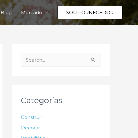
Blog
Mercado
SOU FORNECEDOR
P
e
s
q
u
Categorias
i
s
Construir
a
Decorar
r
Imobiliário