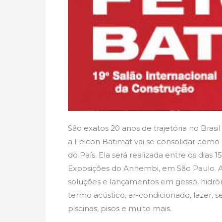
São exatos 20 anos de trajetória no Brasi
a Feicon Batimat vai se consolidar como 
do País. Ela será realizada entre os dias 
Exposições do Anhembi, em São Paulo. A 1
soluções e lançamentos em gesso, hidrôm
termo acústico, ar-condicionado, lazer, s
piscinas, pisos e muito mais.