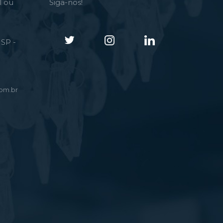
l ou
Siga-nos!
SP -
om.br