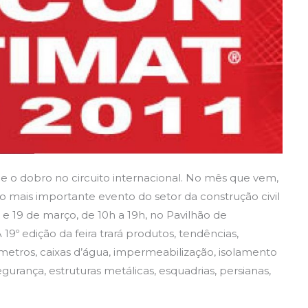
l e o dobro no circuito internacional. No mês que vem,
o mais importante evento do setor da construção civil
15 e 19 de março, de 10h a 19h, no Pavilhão de
9º edição da feira trará produtos, tendências,
etros, caixas d’água, impermeabilização, isolamento
egurança, estruturas metálicas, esquadrias, persianas,