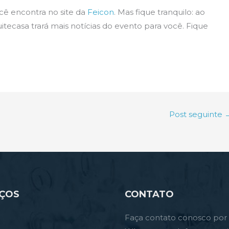
ocê encontra no site da
Feicon
. Mas fique tranquilo: ao
itecasa trará mais notícias do evento para você. Fique
Post seguinte
IÇOS
CONTATO
Faça contato conosco por