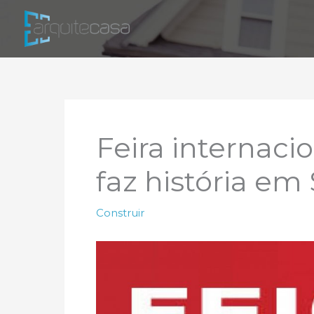
Ir
para
o
conteúdo
Feira internaci
faz história em
Construir