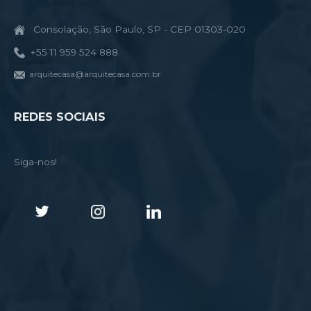
Consolação, São Paulo, SP - CEP 01303-020
+55 11 959 524 888
arquitecasa@arquitecasa.com.br
REDES SOCIAIS
Siga-nos!