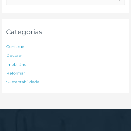
e
s
q
u
Categorias
i
s
Construir
a
Decorar
r
Imobiliário
p
Reformar
o
Sustentabilidade
r
: