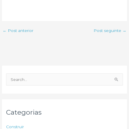
←
Post anterior
Post seguinte
→
P
e
s
q
u
Categorias
i
s
Construir