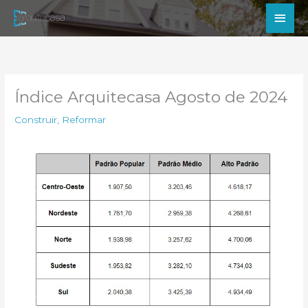
Ir
Men
para
princ
o
conteúdo
Índice Arquitecasa Agosto de 2024
Construir
,
Reformar