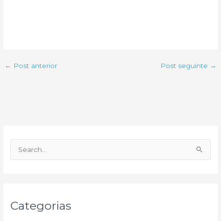
←
Post anterior
Post seguinte
→
P
e
s
q
u
Categorias
i