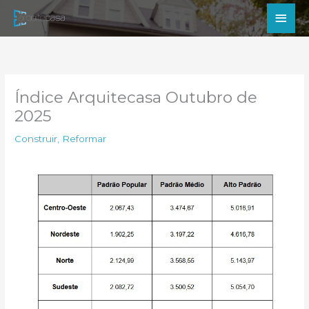
Ir
Men
para
princ
o
conteúdo
Índice Arquitecasa Outubro de
2025
Construir
,
Reformar