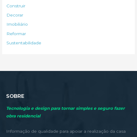
s
Construir
a
Decorar
r
Imobiliário
p
Reformar
o
Sustentabilidade
r
:
SOBRE
Tecnologia e design para tornar simples e seguro fazer
obra residencial
Informação de qualidade para apoiar a realização da casa