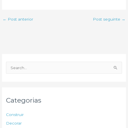
←
Post anterior
Post seguinte
→
P
e
s
q
u
Categorias
i
s
Construir
a
Decorar
r