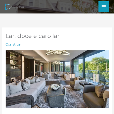
Ir
Men
para
princ
o
conteúdo
Lar, doce e caro lar
Construir