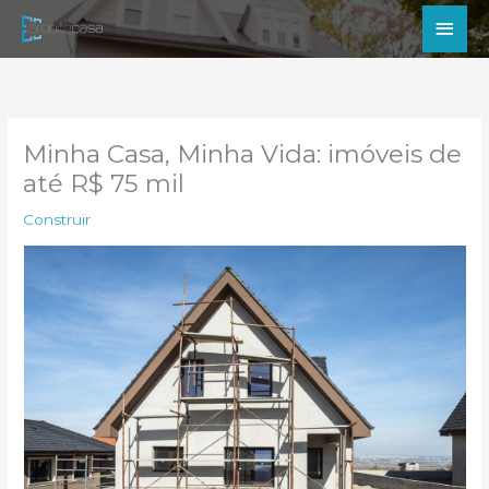
Ir
Men
para
princ
o
conteúdo
Minha Casa, Minha Vida: imóveis de
até R$ 75 mil
Construir