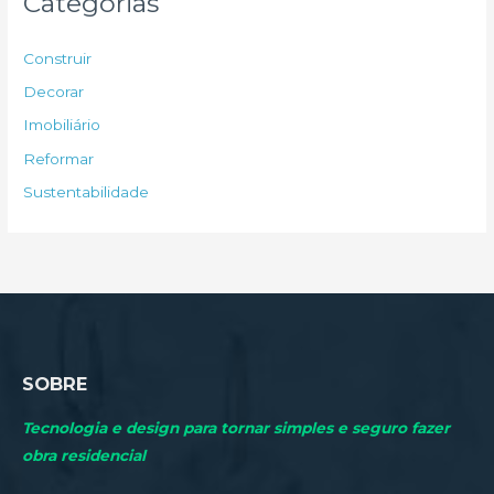
Categorias
i
s
Construir
a
Decorar
r
Imobiliário
p
Reformar
o
Sustentabilidade
r
:
SOBRE
Tecnologia e design para tornar simples e seguro fazer
obra residencial