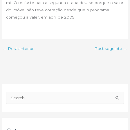
mil. O reajuste para a segunda etapa deu-se porque o valor
do imóvel não teve correção desde que o programa
começou a valer, em abril de 2009.
←
Post anterior
Post seguinte
→
P
e
s
q
u