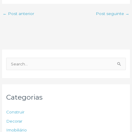
←
Post anterior
Post seguinte
→
P
e
s
q
u
Categorias
i
s
Construir
a
Decorar
r
Imobiliário