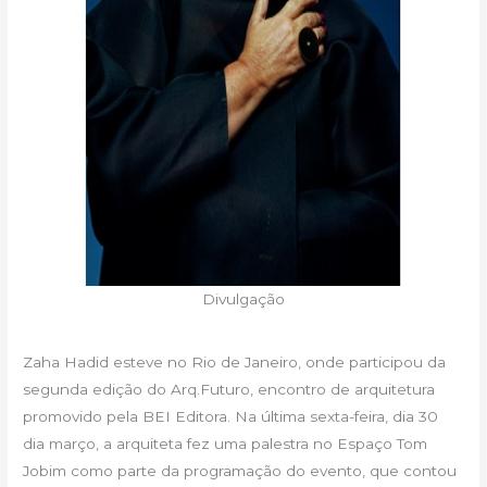
Divulgação
Zaha Hadid esteve no Rio de Janeiro, onde participou da
segunda edição do Arq.Futuro, encontro de arquitetura
promovido pela BEI Editora. Na última sexta-feira, dia 30
dia março, a arquiteta fez uma palestra no Espaço Tom
Jobim como parte da programação do evento, que contou