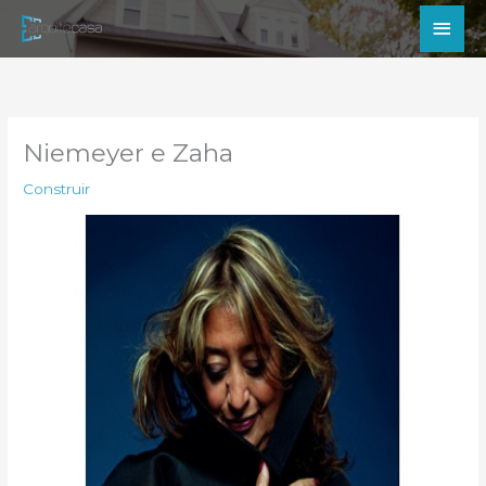
Ir
Men
para
princ
o
conteúdo
Niemeyer e Zaha
Construir