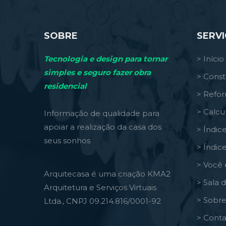
SOBRE
SERV
Tecnologia e design para tornar
> Início
simples e seguro fazer obra
> Const
residencial
> Refo
> Calcu
Informação de qualidade para
apoiar a realização da casa dos
> Índic
seus sonhos
> Índic
> Você 
Arquitecasa é uma criação KMA2
> Sala 
Arquitetura e Serviços Virtuais
> Sobre
Ltda., CNPJ 09.214.816/0001-92
> Conta