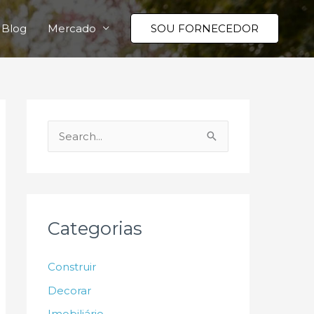
Blog
Mercado
SOU FORNECEDOR
P
e
s
q
u
Categorias
i
s
Construir
a
Decorar
r
Imobiliário