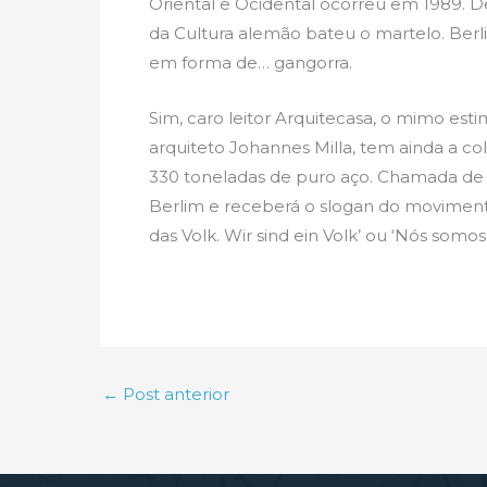
Oriental e Ocidental ocorreu em 1989. De
da Cultura alemão bateu o martelo. Berl
em forma de… gangorra.
Sim, caro leitor Arquitecasa, o mimo es
arquiteto Johannes Milla, tem ainda a c
330 toneladas de puro aço. Chamada de 
Berlim e receberá o slogan do moviment
das Volk. Wir sind ein Volk’ ou ‘Nós som
←
Post anterior