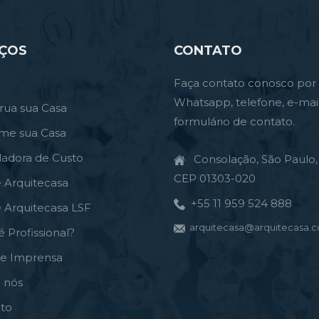
IÇOS
CONTATO
Faça contato conosco por
Whatsapp, telefone, e-mai
rua sua Casa
formulário de contato.
rme sua Casa
ladora de Custo
Consolação, São Paulo, 
CEP 01303-020
e Arquitecasa
+55 11 959 524 888
e Arquitecasa LSF
arquitecasa@arquitecasa.c
é Profissional?
de Imprensa
 nós
to