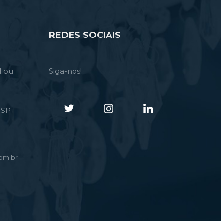
REDES SOCIAIS
l ou
Siga-nos!
SP -
om.br