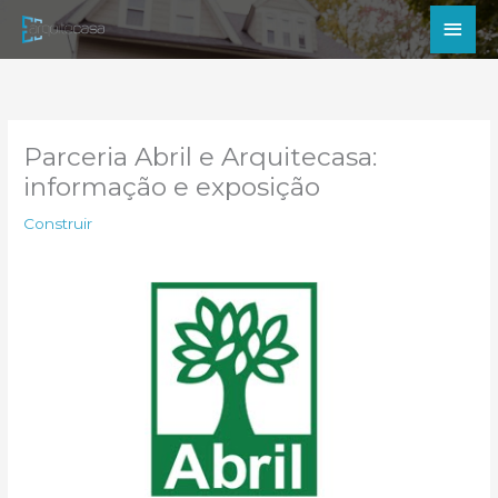
Ir
Men
para
princ
o
conteúdo
Parceria Abril e Arquitecasa:
informação e exposição
Construir