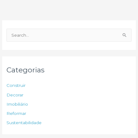
P
e
s
q
u
Categorias
i
s
Construir
a
Decorar
r
Imobiliário
p
Reformar
o
Sustentabilidade
r
: