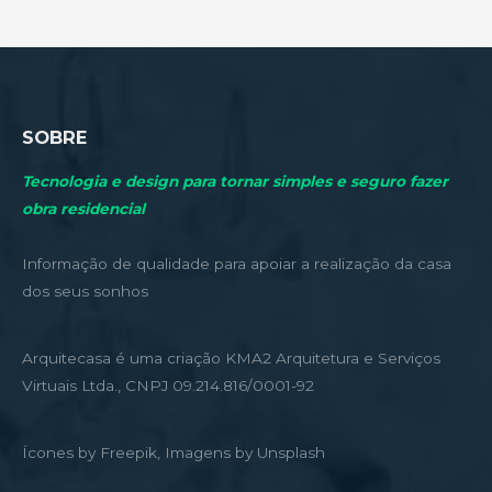
SOBRE
Tecnologia e design para tornar simples e seguro fazer
obra residencial
Informação de qualidade para apoiar a realização da casa
dos seus sonhos
Arquitecasa é uma criação KMA2 Arquitetura e Serviços
Virtuais Ltda., CNPJ 09.214.816/0001-92
Ícones by Freepik, Imagens by Unsplash