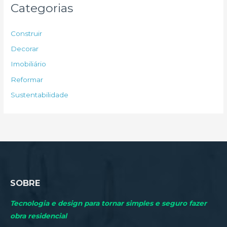
u
Categorias
i
s
Construir
a
Decorar
r
Imobiliário
p
Reformar
o
Sustentabilidade
r
:
SOBRE
Tecnologia e design para tornar simples e seguro fazer
obra residencial