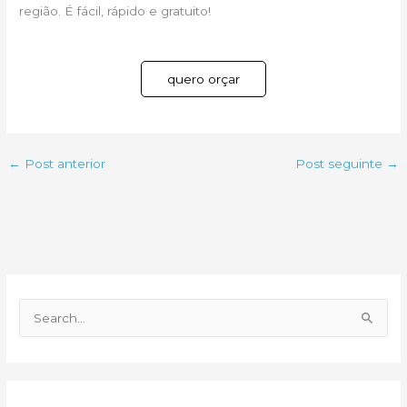
região. É fácil, rápido e gratuito!
quero orçar
←
Post anterior
Post seguinte
→
P
e
s
q