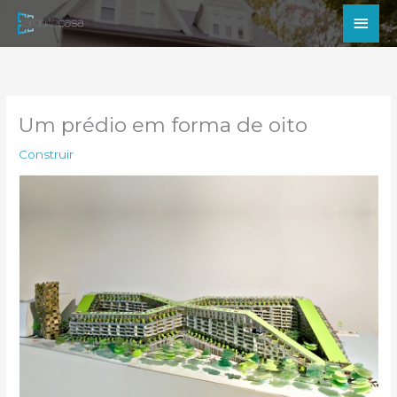
Ir
Men
para
princ
o
conteúdo
Um prédio em forma de oito
Construir