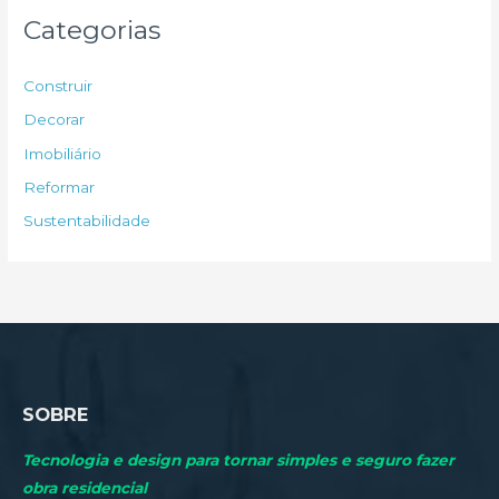
u
Categorias
i
s
Construir
a
Decorar
r
Imobiliário
p
Reformar
o
Sustentabilidade
r
:
SOBRE
Tecnologia e design para tornar simples e seguro fazer
obra residencial