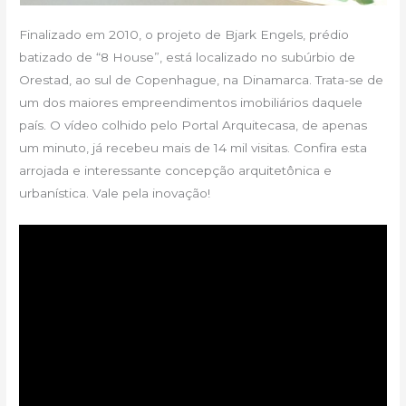
Finalizado em 2010, o projeto de Bjark Engels, prédio
batizado de “8 House”, está localizado no subúrbio de
Orestad, ao sul de Copenhague, na Dinamarca. Trata-se de
um dos maiores empreendimentos imobiliários daquele
país. O vídeo colhido pelo Portal Arquitecasa, de apenas
um minuto, já recebeu mais de 14 mil visitas. Confira esta
arrojada e interessante concepção arquitetônica e
urbanística. Vale pela inovação!