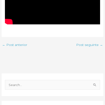
←
Post anterior
Post seguinte
→
P
e
s
q