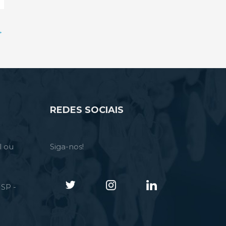
→
REDES SOCIAIS
l ou
Siga-nos!
SP -