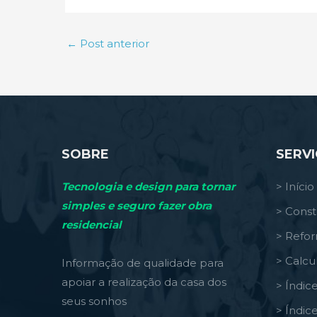
←
Post anterior
SOBRE
SERV
Tecnologia e design para tornar
> Início
simples e seguro fazer obra
> Const
residencial
> Refo
> Calcu
Informação de qualidade para
apoiar a realização da casa dos
> Índic
seus sonhos
> Índic