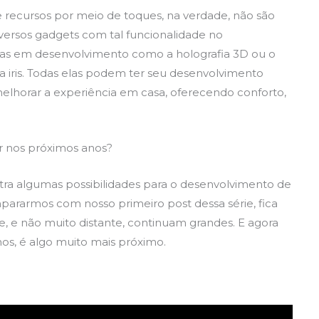
 recursos por meio de toques, na verdade, não são
iversos gadgets com tal funcionalidade no
ras em desenvolvimento como a holografia 3D ou o
 iris. Todas elas podem ter seu desenvolvimento
lhorar a experiência em casa, oferecendo conforto,
er nos próximos anos?
stra algumas possibilidades para o desenvolvimento de
mpararmos com nosso primeiro post dessa série, fica
e, e não muito distante, continuam grandes. E agora
nos, é algo muito mais próximo.