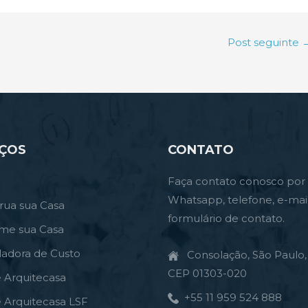
Post seguinte
IÇOS
CONTATO
Faça contato conosco por
Whatsapp, telefone, e-mai
rua sua Casa
formulário de contato.
rme sua Casa
ladora de Custo
Consolação, São Paulo, 
CEP 01303-020
e Arquitecasa
+55 11 959 524 888
e Arquitecasa LSF