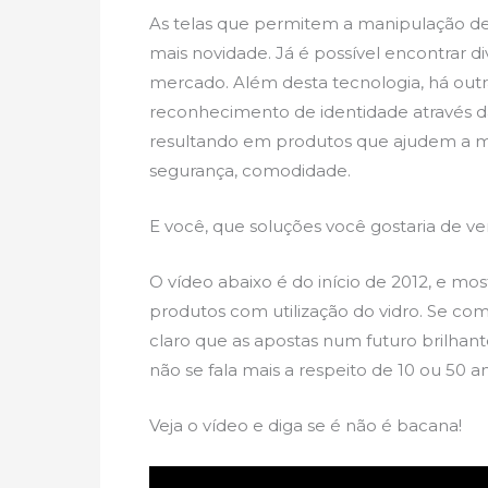
As telas que permitem a manipulação de
mais novidade. Já é possível encontrar d
mercado. Além desta tecnologia, há out
reconhecimento de identidade através da
resultando em produtos que ajudem a me
segurança, comodidade.
E você, que soluções você gostaria de v
O vídeo abaixo é do início de 2012, e mo
produtos com utilização do vidro. Se co
claro que as apostas num futuro brilhant
não se fala mais a respeito de 10 ou 50 a
Veja o vídeo e diga se é não é bacana!