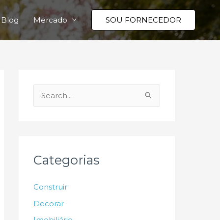
Blog
Mercado
SOU FORNECEDOR
P
e
s
q
u
Categorias
i
s
Construir
a
Decorar
r
Imobiliário